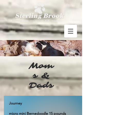
Mom
s &
Dads
Journey
micro mini Bernedoodle 1
5 pounds