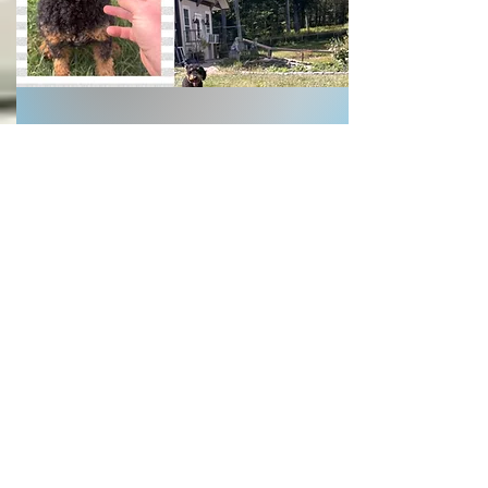
Navy
f1b mini Bernedoodle 25 pounds